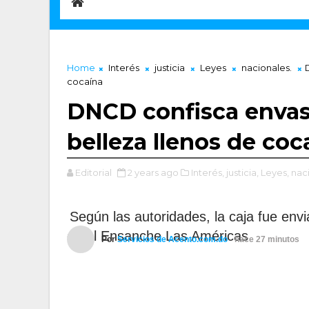
Home
Interés
justicia
Leyes
nacionales.
cocaína
DNCD confisca envas
belleza llenos de coc
Editorial
2 years ago
Interés,
justicia,
Leyes,
naci
Según las autoridades, la caja fue env
en el Ensanche Las Américas
Por
Servicios de Acento.com.do
hace 27 minutos