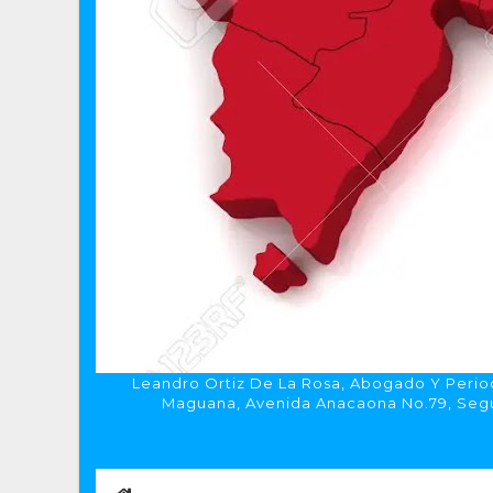
Leandro Ortiz De La Rosa, Abogado Y Period
Maguana, Avenida Anacaona No.79, Segun