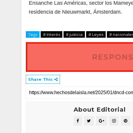
Ensanche Las Américas, sector los Mameyes 
residencia de Nieuwmarkt, Ámsterdam.
Tags
# Interés
# justicia
# Leyes
# nacionales
RESPONS
Share This
About Editorial