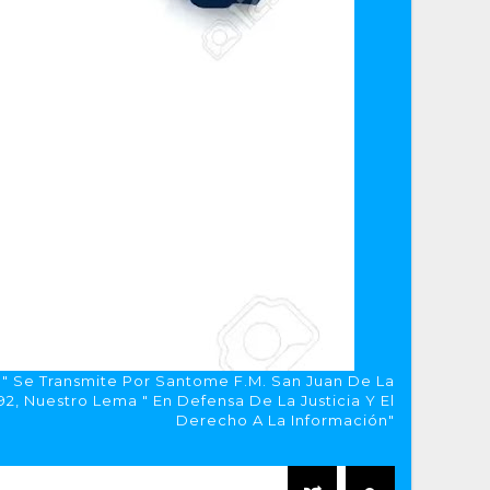
a" Se Transmite Por Santome F.M. San Juan De La
, Nuestro Lema " En Defensa De La Justicia Y El
Derecho A La Información"