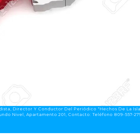
ista, Director Y Conductor Del Periódico "Hechos De La Isl
do Nivel, Apartamento 201, Contacto: Teléfono 809-557-2792