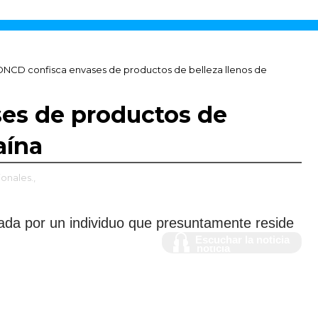
DNCD confisca envases de productos de belleza llenos de
es de productos de
aína
onales.,
iada por un individuo que presuntamente reside
Escuchar la
Escuchar la noticia
noticia