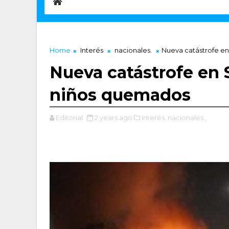
Home
Interés
nacionales.
Nueva catástrofe en
Nueva catástrofe en S
niños quemados
Editorial
2 years ago
Interés,
nacionales.,