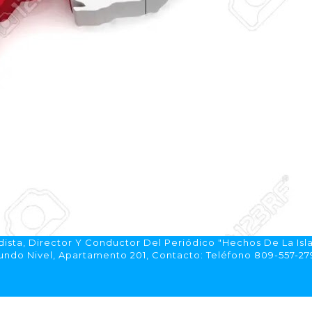
ista, Director Y Conductor Del Periódico "Hechos De La Isl
do Nivel, Apartamento 201, Contacto: Teléfono 809-557-2792