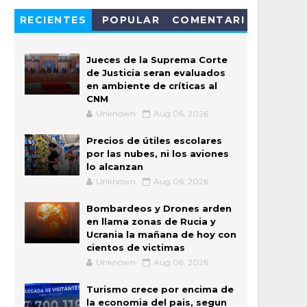
RECIENTES
POPULAR
COMENTARI
OS
Jueces de la Suprema Corte
de Justicia seran evaluados
en ambiente de críticas al
CNM
Unknown
Aug 06, 2026
Precios de útiles escolares
por las nubes, ni los aviones
lo alcanzan
Unknown
Aug 06, 2026
Bombardeos y Drones arden
en llama zonas de Rucia y
Ucrania la mañana de hoy con
cientos de victimas
Unknown
Aug 06, 2026
Turismo crece por encima de
la economia del pais, segun