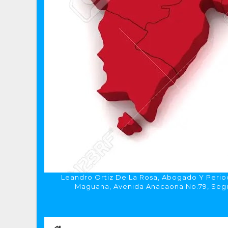
Leandro Ortiz De La Rosa, Abogado Y Period
Maguana, Avenida Anacaona No.79, Segun