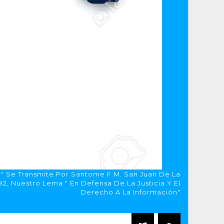
a" Se Transmite Por Santome F.M. San Juan De La
, Nuestro Lema " En Defensa De La Justicia Y El
Derecho A La Información"