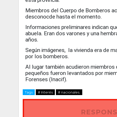
esta provincia.
Miembros del Cuerpo de Bomberos acud
desconocde hasta el momento.
Informaciones preliminares indican q
abuela. Eran
dos varones y una hembra
años.
Según imágenes,
la vivienda era de m
por los bomberos.
Al lugar también acudieron miembros d
pequeños fueron levantados por miemb
Forenses (Inacif).
Tags
# Interés
# nacionales.
RESPONS