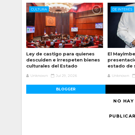
CULTURA
DE INTERÉS
Ley de castigo para quienes
El Mayimbe
descuiden e irrespeten bienes
presentaci
culturales del Estado
estado de 
Unknown
Jul 29, 2026
Unknown
BLOGGER
NO HAY
PUBLICA