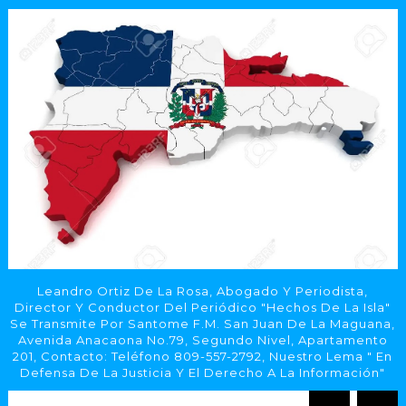
Leandro Ortiz De La Rosa, Abogado Y Periodista,
Director Y Conductor Del Periódico "Hechos De La Isla"
Se Transmite Por Santome F.M. San Juan De La Maguana,
Avenida Anacaona No.79, Segundo Nivel, Apartamento
201, Contacto: Teléfono 809-557-2792, Nuestro Lema " En
Defensa De La Justicia Y El Derecho A La Información"