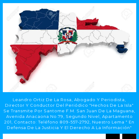
Leandro Ortiz De La Rosa, Abogado Y Periodista,
Director Y Conductor Del Periódico "Hechos De La Isla"
Se Transmite Por Santome F.M. San Juan De La Maguana,
Avenida Anacaona No.79, Segundo Nivel, Apartamento
201, Contacto: Teléfono 809-557-2792, Nuestro Lema " En
Defensa De La Justicia Y El Derecho A La Información"