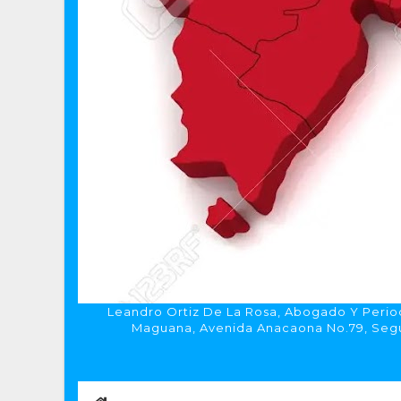
Leandro Ortiz De La Rosa, Abogado Y Period
Maguana, Avenida Anacaona No.79, Segun