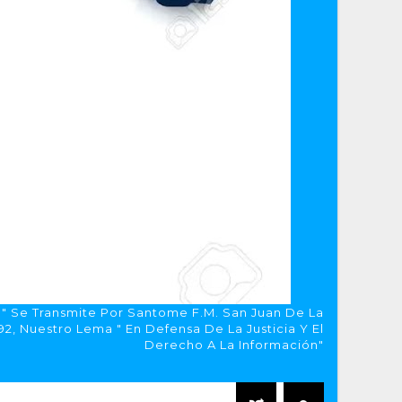
a" Se Transmite Por Santome F.M. San Juan De La
, Nuestro Lema " En Defensa De La Justicia Y El
Derecho A La Información"