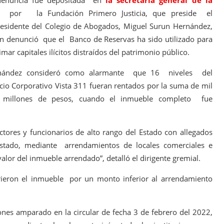
denuncia fue depositada en
la secretaría general de la
R
por la Fundación Primero Justicia, que preside el
esidente del Colegio de Abogados, Miguel Surun Hernández,
n denunció que el Banco de Reservas ha sido utilizado para
timar capitales ilícitos distraídos del patrimonio público.
nández consideró como alarmante que 16 niveles del
icio Corporativo Vista 311 fueran rentados por la suma de mil
 millones de pesos, cuando el inmueble completo fue
ectores y funcionarios de alto rango del Estado con allegados
 Estado, mediante arrendamientos de locales comerciales e
alor del inmueble arrendado”, detalló el dirigente gremial.
rieron el inmueble por un monto inferior al arrendamiento
ones amparado en la circular de fecha 3 de febrero del 2022,