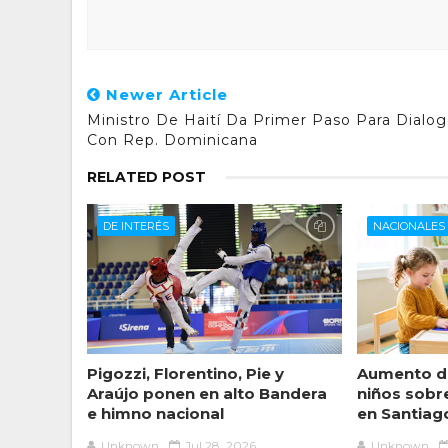
Newer Article
Ministro De Haití Da Primer Paso Para Dialo
Con Rep. Dominicana
RELATED POST
DE INTERÉS
NACIONALES
Pigozzi, Florentino, Pie y
Aumento de
Araújo ponen en alto Bandera
niños sobr
e himno nacional
en Santiag
Unknown
Jul 28, 2026
Unknown