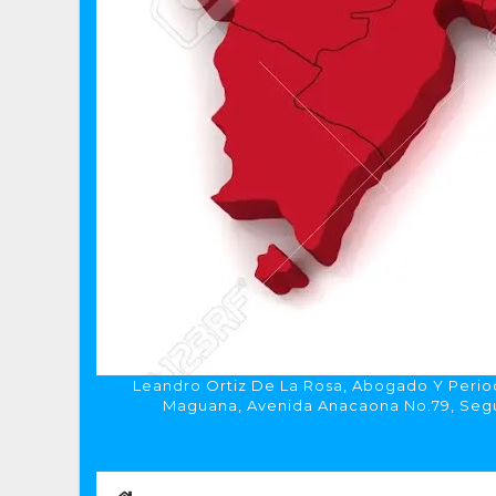
Leandro Ortiz De La Rosa, Abogado Y Period
Maguana, Avenida Anacaona No.79, Segun