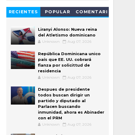
RECIENTES
POPULAR
COMENTARI
OS
Liranyi Alonso: Nueva reina
del Atletismo dominicano
Unknown
Aug 07, 2026
República Dominicana unico
país que EE. UU. cobrará
fianza por solicittud de
residencia
Unknown
Aug 07, 2026
Despues de presidente
todos buscan dirigir un
partido y diputado al
Parlacen buscando
inmunidad, ahora es Abinader
con el PRM
Unknown
Aug 07, 2026