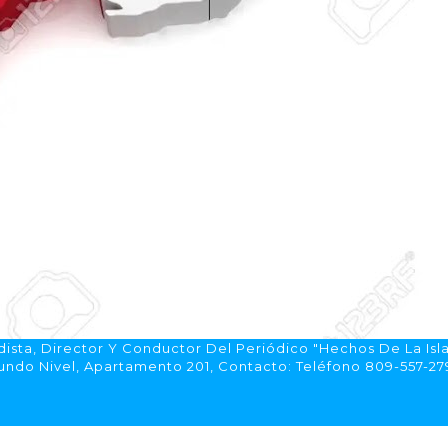
ista, Director Y Conductor Del Periódico "Hechos De La Isl
do Nivel, Apartamento 201, Contacto: Teléfono 809-557-2792