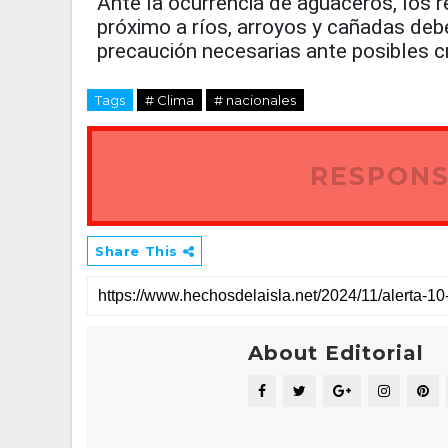
Ante la ocurrencia de aguaceros, los r
próximo a ríos, arroyos y cañadas deb
precaución necesarias ante posibles c
Tags
# Clima
# nacionales
RESPONS
Share This
About Editorial