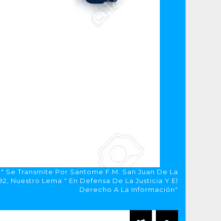
a" Se Transmite Por Santome F.M. San Juan De La
, Nuestro Lema " En Defensa De La Justicia Y El
Derecho A La Información"