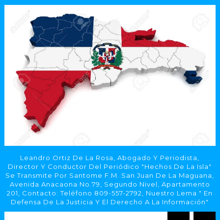
Leandro Ortiz De La Rosa, Abogado Y Periodista,
Director Y Conductor Del Periódico "Hechos De La Isla"
Se Transmite Por Santome F.M. San Juan De La Maguana,
Avenida Anacaona No.79, Segundo Nivel, Apartamento
201, Contacto: Teléfono 809-557-2792, Nuestro Lema " En
Defensa De La Justicia Y El Derecho A La Información"