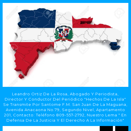
Leandro Ortiz De La Rosa, Abogado Y Periodista,
Director Y Conductor Del Periódico "Hechos De La Isla"
Se Transmite Por Santome F.M. San Juan De La Maguana,
Avenida Anacaona No.79, Segundo Nivel, Apartamento
201, Contacto: Teléfono 809-557-2792, Nuestro Lema " En
Defensa De La Justicia Y El Derecho A La Información"