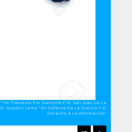
a" Se Transmite Por Santome F.M. San Juan De La
, Nuestro Lema " En Defensa De La Justicia Y El
Derecho A La Información"