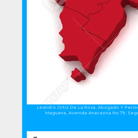
Leandro Ortiz De La Rosa, Abogado Y Period
Maguana, Avenida Anacaona No.79, Segun