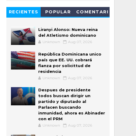
RECIENTES
POPULAR
COMENTARI
OS
Liranyi Alonso: Nueva reina
del Atletismo dominicano
Unknown
Aug 07, 2026
República Dominicana unico
país que EE. UU. cobrará
fianza por solicittud de
residencia
Unknown
Aug 07, 2026
Despues de presidente
todos buscan dirigir un
partido y diputado al
Parlacen buscando
inmunidad, ahora es Abinader
con el PRM
Unknown
Aug 07, 2026