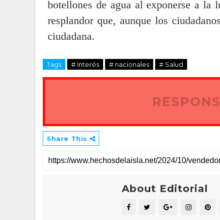
botellones de agua al exponerse a la l
resplandor que, aunque los ciudadanos
ciudadana.
Tags
# Interés
# nacionales
# Salud
RESPONS
Share This
About Editorial