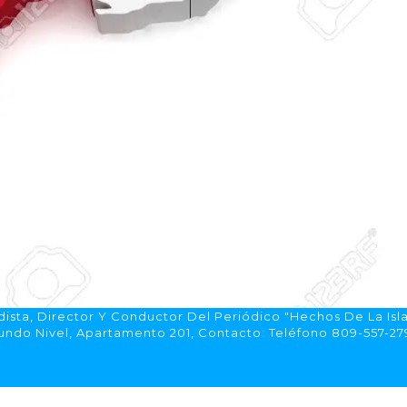
ista, Director Y Conductor Del Periódico "Hechos De La Isl
do Nivel, Apartamento 201, Contacto: Teléfono 809-557-2792