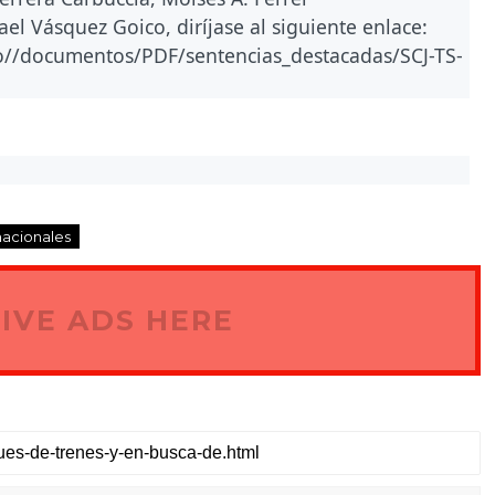
el Vásquez Goico, diríjase al siguiente enlace:
do//documentos/PDF/sentencias_destacadas/SCJ-TS-
nacionales
IVE ADS HERE