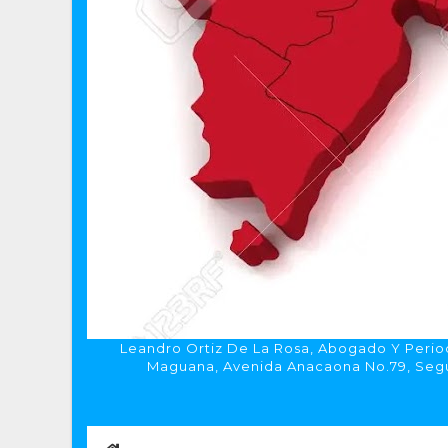
Leandro Ortiz De La Rosa, Abogado Y Period
Maguana, Avenida Anacaona No.79, Segun