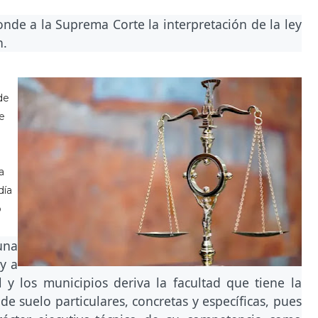
nde a la Suprema Corte la interpretación de la ley
n.
de
ue
a
día
o
una
 y a
 y los municipios deriva la facultad que tiene la
 de suelo particulares, concretas y específicas, pues