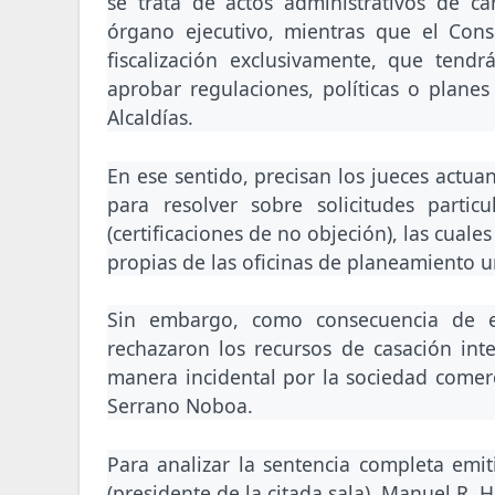
se trata de actos administrativos de c
órgano ejecutivo, mientras que el Con
fiscalización exclusivamente, que tend
aprobar regulaciones, políticas o plan
Alcaldías.
En ese sentido, precisan los jueces actua
para resolver sobre solicitudes partic
(certificaciones de no objeción), las cuale
propias de las oficinas de planeamiento 
Sin embargo, como consecuencia de est
rechazaron los recursos de casación int
manera incidental por la sociedad comerc
Serrano Noboa.
Para analizar la sentencia completa emi
(presidente de la citada sala), Manuel R. 