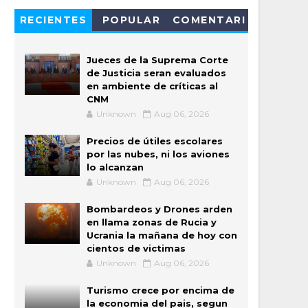
RECIENTES
POPULAR
COMENTARI
OS
Jueces de la Suprema Corte
de Justicia seran evaluados
en ambiente de críticas al
CNM
Unknown
Aug 06, 2026
Precios de útiles escolares
por las nubes, ni los aviones
lo alcanzan
Unknown
Aug 06, 2026
Bombardeos y Drones arden
en llama zonas de Rucia y
Ucrania la mañana de hoy con
cientos de victimas
Unknown
Aug 06, 2026
Turismo crece por encima de
la economia del pais, segun