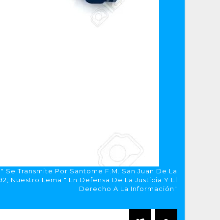
a" Se Transmite Por Santome F.M. San Juan De La
, Nuestro Lema " En Defensa De La Justicia Y El
Derecho A La Información"