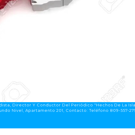
ista, Director Y Conductor Del Periódico "Hechos De La Isl
do Nivel, Apartamento 201, Contacto: Teléfono 809-557-2792