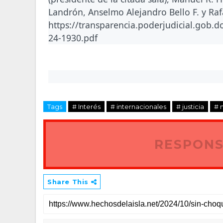
Landrón, Anselmo Alejandro Bello F. y Rafa
https://transparencia.poderjudicial.gob.
24-1930.pdf
Tags
# Interés
# internacionales
# justicia
# 
RESPONS
Share This