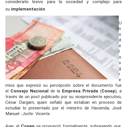
considerarlo lesivo para la sociedad y complejo para
su
implementación
.
U
n
o
d
e
l
o
s
g
r
e
mios que expresó su percepción sobre el documento fue
el
Consejo Nacional
de la
Empresa Privada
(
Conep
), a
través de un post publicado por su vicepresidente ejecutivo,
César Dargam, quien señaló que estaban en proceso de
estudiar lo presentado por el ministro de Hacienda, José
Manuel -Jochi- Vicente.
Ayer, el
Conep
se pronunció formalmente, subrayando que,