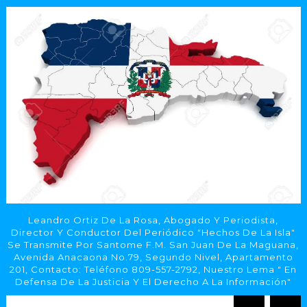
Leandro Ortiz De La Rosa, Abogado Y Periodista,
Director Y Conductor Del Periódico "Hechos De La Isla"
Se Transmite Por Santome F.M. San Juan De La Maguana,
Avenida Anacaona No.79, Segundo Nivel, Apartamento
201, Contacto: Teléfono 809-557-2792, Nuestro Lema " En
Defensa De La Justicia Y El Derecho A La Información"