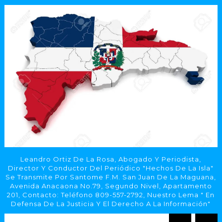
Leandro Ortiz De La Rosa, Abogado Y Periodista,
Director Y Conductor Del Periódico "Hechos De La Isla"
Se Transmite Por Santome F.M. San Juan De La Maguana,
Avenida Anacaona No.79, Segundo Nivel, Apartamento
201, Contacto: Teléfono 809-557-2792, Nuestro Lema " En
Defensa De La Justicia Y El Derecho A La Información"