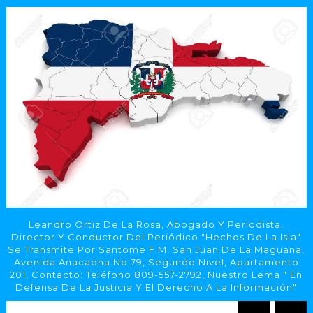
Leandro Ortiz De La Rosa, Abogado Y Periodista,
Director Y Conductor Del Periódico "Hechos De La Isla"
Se Transmite Por Santome F.M. San Juan De La Maguana,
Avenida Anacaona No.79, Segundo Nivel, Apartamento
201, Contacto: Teléfono 809-557-2792, Nuestro Lema " En
Defensa De La Justicia Y El Derecho A La Información"