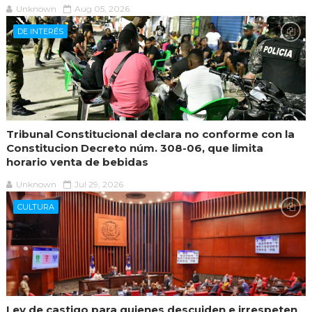
Unknown
Aug 05, 2026
DE INTERÉS
Tribunal Constitucional declara no conforme con la
Constitucion Decreto núm. 308-06, que limita
horario venta de bebidas
Unknown
Jul 29, 2026
CULTURA
Ley de castigo para quienes descuiden e irrespeten