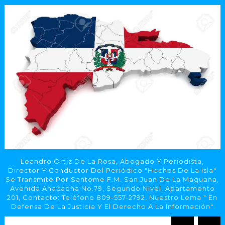
Leandro Ortiz De La Rosa, Abogado Y Periodista,
Director Y Conductor Del Periódico "Hechos De La Isla"
Se Transmite Por Santome F.M. San Juan De La Maguana,
Avenida Anacaona No.79, Segundo Nivel, Apartamento
201, Contacto: Teléfono 809-557-2792, Nuestro Lema " En
Defensa De La Justicia Y El Derecho A La Información"