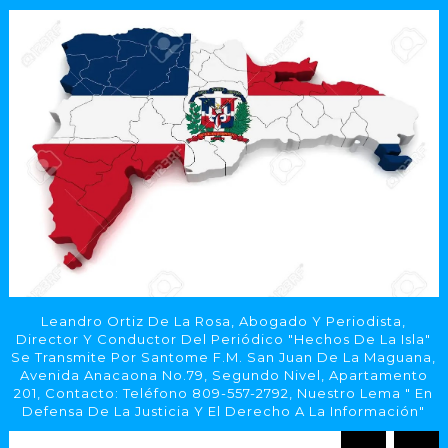
Leandro Ortiz De La Rosa, Abogado Y Periodista,
Director Y Conductor Del Periódico "Hechos De La Isla"
Se Transmite Por Santome F.M. San Juan De La Maguana,
Avenida Anacaona No.79, Segundo Nivel, Apartamento
201, Contacto: Teléfono 809-557-2792, Nuestro Lema " En
Defensa De La Justicia Y El Derecho A La Información"