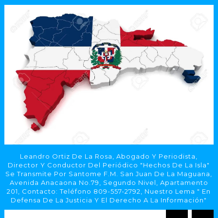
Leandro Ortiz De La Rosa, Abogado Y Periodista,
Director Y Conductor Del Periódico "Hechos De La Isla"
Se Transmite Por Santome F.M. San Juan De La Maguana,
Avenida Anacaona No.79, Segundo Nivel, Apartamento
201, Contacto: Teléfono 809-557-2792, Nuestro Lema " En
Defensa De La Justicia Y El Derecho A La Información"