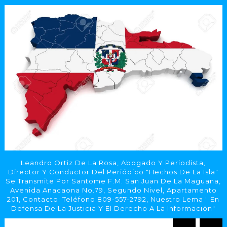
Leandro Ortiz De La Rosa, Abogado Y Periodista,
Director Y Conductor Del Periódico "Hechos De La Isla"
Se Transmite Por Santome F.M. San Juan De La Maguana,
Avenida Anacaona No.79, Segundo Nivel, Apartamento
201, Contacto: Teléfono 809-557-2792, Nuestro Lema " En
Defensa De La Justicia Y El Derecho A La Información"