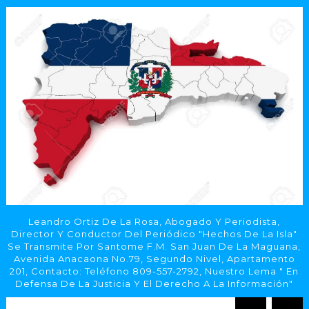
Leandro Ortiz De La Rosa, Abogado Y Periodista,
Director Y Conductor Del Periódico "Hechos De La Isla"
Se Transmite Por Santome F.M. San Juan De La Maguana,
Avenida Anacaona No.79, Segundo Nivel, Apartamento
201, Contacto: Teléfono 809-557-2792, Nuestro Lema " En
Defensa De La Justicia Y El Derecho A La Información"