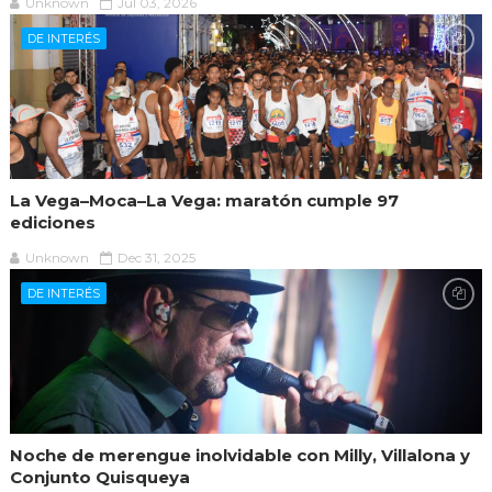
Unknown
Jul 03, 2026
DE INTERÉS
La Vega–Moca–La Vega: maratón cumple 97
ediciones
Unknown
Dec 31, 2025
DE INTERÉS
Noche de merengue inolvidable con Milly, Villalona y
Conjunto Quisqueya