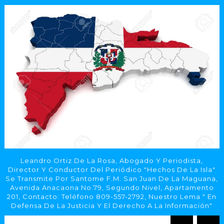
Leandro Ortiz De La Rosa, Abogado Y Periodista,
Director Y Conductor Del Periódico "Hechos De La Isla"
Se Transmite Por Santome F.M. San Juan De La Maguana,
Avenida Anacaona No.79, Segundo Nivel, Apartamento
201, Contacto: Teléfono 809-557-2792, Nuestro Lema " En
Defensa De La Justicia Y El Derecho A La Información"