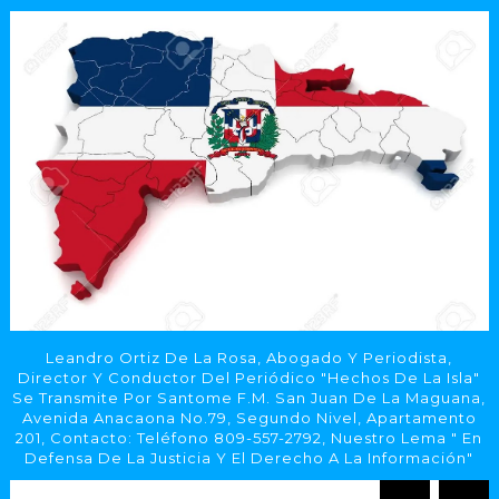
Leandro Ortiz De La Rosa, Abogado Y Periodista,
Director Y Conductor Del Periódico "Hechos De La Isla"
Se Transmite Por Santome F.M. San Juan De La Maguana,
Avenida Anacaona No.79, Segundo Nivel, Apartamento
201, Contacto: Teléfono 809-557-2792, Nuestro Lema " En
Defensa De La Justicia Y El Derecho A La Información"