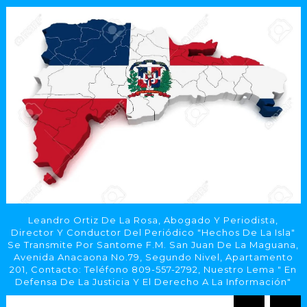
Leandro Ortiz De La Rosa, Abogado Y Periodista,
Director Y Conductor Del Periódico "Hechos De La Isla"
Se Transmite Por Santome F.M. San Juan De La Maguana,
Avenida Anacaona No.79, Segundo Nivel, Apartamento
201, Contacto: Teléfono 809-557-2792, Nuestro Lema " En
Defensa De La Justicia Y El Derecho A La Información"