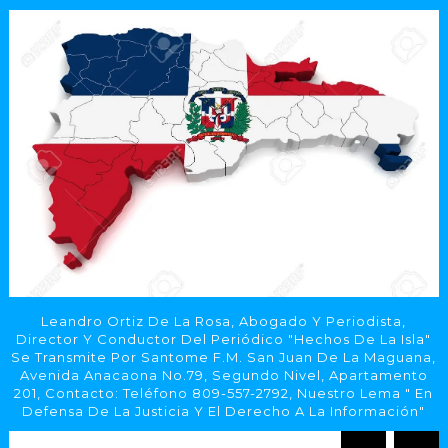
Leandro Ortiz De La Rosa, Abogado Y Periodista,
Director Y Conductor Del Periódico "Hechos De La Isla"
Se Transmite Por Santome F.M. San Juan De La Maguana,
Avenida Anacaona No.79, Segundo Nivel, Apartamento
201, Contacto: Teléfono 809-557-2792, Nuestro Lema " En
Defensa De La Justicia Y El Derecho A La Información"