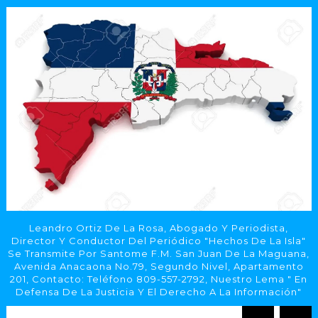
Leandro Ortiz De La Rosa, Abogado Y Periodista,
Director Y Conductor Del Periódico "Hechos De La Isla"
Se Transmite Por Santome F.M. San Juan De La Maguana,
Avenida Anacaona No.79, Segundo Nivel, Apartamento
201, Contacto: Teléfono 809-557-2792, Nuestro Lema " En
Defensa De La Justicia Y El Derecho A La Información"