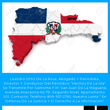
Leandro Ortiz De La Rosa, Abogado Y Periodista,
Director Y Conductor Del Periódico "Hechos De La Isla"
Se Transmite Por Santome F.M. San Juan De La Maguana,
Avenida Anacaona No.79, Segundo Nivel, Apartamento
201, Contacto: Teléfono 809-557-2792, Nuestro Lema " En
Defensa De La Justicia Y El Derecho A La Información"