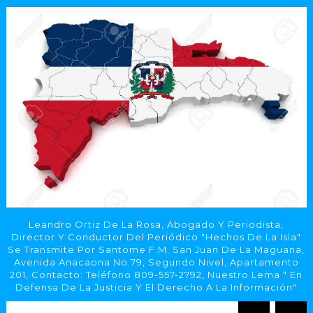
Leandro Ortiz De La Rosa, Abogado Y Periodista,
Director Y Conductor Del Periódico "Hechos De La Isla"
Se Transmite Por Santome F.M. San Juan De La Maguana,
Avenida Anacaona No.79, Segundo Nivel, Apartamento
201, Contacto: Teléfono 809-557-2792, Nuestro Lema " En
Defensa De La Justicia Y El Derecho A La Información"