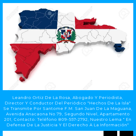
Leandro Ortiz De La Rosa, Abogado Y Periodista,
Director Y Conductor Del Periódico "Hechos De La Isla"
Se Transmite Por Santome F.M. San Juan De La Maguana,
Avenida Anacaona No.79, Segundo Nivel, Apartamento
201, Contacto: Teléfono 809-557-2792, Nuestro Lema " En
Defensa De La Justicia Y El Derecho A La Información"