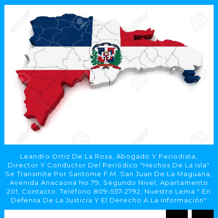
Leandro Ortiz De La Rosa, Abogado Y Periodista,
Director Y Conductor Del Periódico "Hechos De La Isla"
Se Transmite Por Santome F.M. San Juan De La Maguana,
Avenida Anacaona No.79, Segundo Nivel, Apartamento
201, Contacto: Teléfono 809-557-2792, Nuestro Lema " En
Defensa De La Justicia Y El Derecho A La Información"