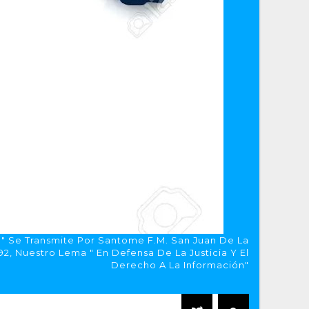
a" Se Transmite Por Santome F.M. San Juan De La
, Nuestro Lema " En Defensa De La Justicia Y El
Derecho A La Información"