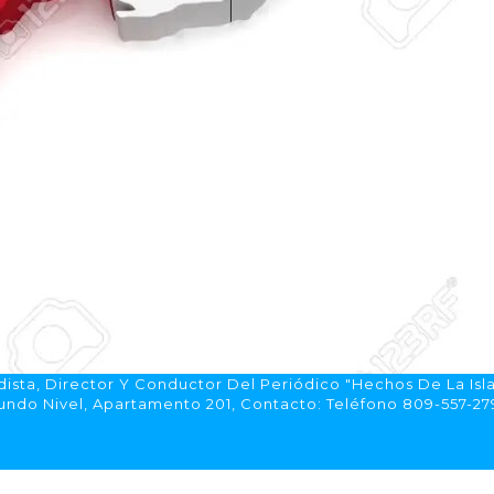
ista, Director Y Conductor Del Periódico "Hechos De La Isl
do Nivel, Apartamento 201, Contacto: Teléfono 809-557-2792