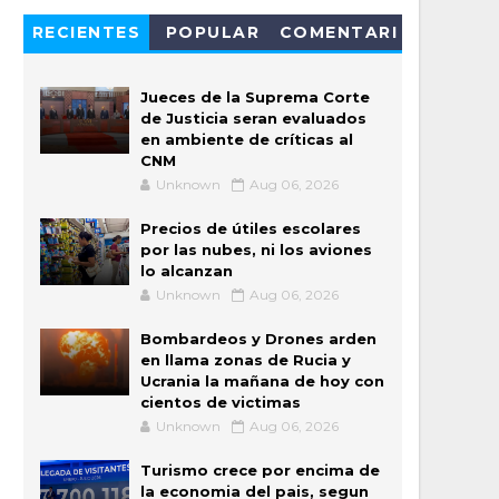
RECIENTES
POPULAR
COMENTARI
OS
Jueces de la Suprema Corte
de Justicia seran evaluados
en ambiente de críticas al
CNM
Unknown
Aug 06, 2026
Precios de útiles escolares
por las nubes, ni los aviones
lo alcanzan
Unknown
Aug 06, 2026
Bombardeos y Drones arden
en llama zonas de Rucia y
Ucrania la mañana de hoy con
cientos de victimas
Unknown
Aug 06, 2026
Turismo crece por encima de
la economia del pais, segun