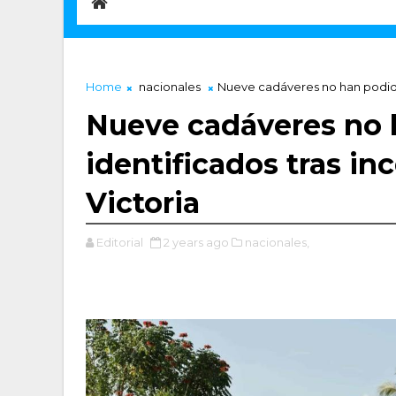
Home
nacionales
Nueve cadáveres no han podido 
Nueve cadáveres no 
identificados tras in
Victoria
Editorial
2 years ago
nacionales,