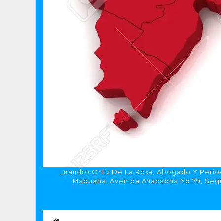
Leandro Ortiz De La Rosa, Abogado Y Period
Maguana, Avenida Anacaona No.79, Segun