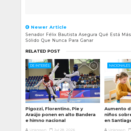
Newer Article
Senador Félix Bautista Asegura Qué Está Más
Sólido Que Nunca Para Ganar
RELATED POST
DE INTERÉS
NACIONALES
Pigozzi, Florentino, Pie y
Aumento de
Araújo ponen en alto Bandera
niños sobr
e himno nacional
en Santiag
Unknown
Jul 28, 2026
Unknown