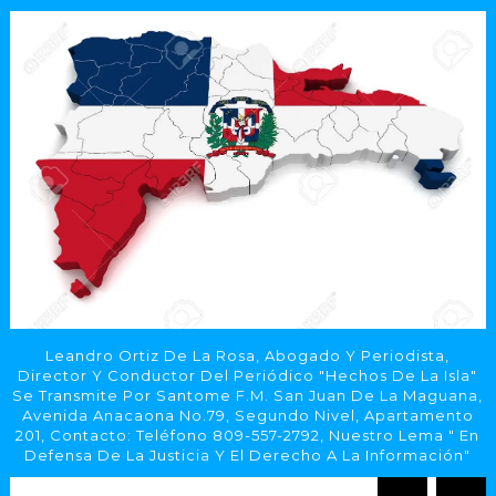
Leandro Ortiz De La Rosa, Abogado Y Periodista,
Director Y Conductor Del Periódico "Hechos De La Isla"
Se Transmite Por Santome F.M. San Juan De La Maguana,
Avenida Anacaona No.79, Segundo Nivel, Apartamento
201, Contacto: Teléfono 809-557-2792, Nuestro Lema " En
Defensa De La Justicia Y El Derecho A La Información"