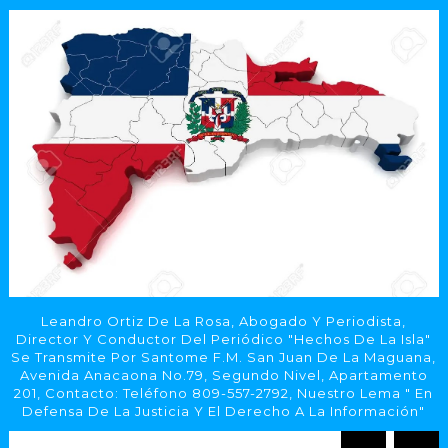
Leandro Ortiz De La Rosa, Abogado Y Periodista,
Director Y Conductor Del Periódico "Hechos De La Isla"
Se Transmite Por Santome F.M. San Juan De La Maguana,
Avenida Anacaona No.79, Segundo Nivel, Apartamento
201, Contacto: Teléfono 809-557-2792, Nuestro Lema " En
Defensa De La Justicia Y El Derecho A La Información"