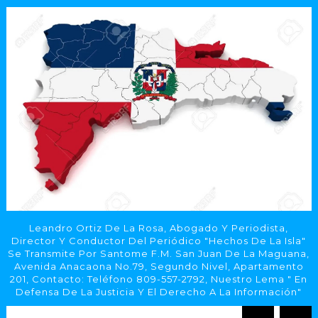
Leandro Ortiz De La Rosa, Abogado Y Periodista,
Director Y Conductor Del Periódico "Hechos De La Isla"
Se Transmite Por Santome F.M. San Juan De La Maguana,
Avenida Anacaona No.79, Segundo Nivel, Apartamento
201, Contacto: Teléfono 809-557-2792, Nuestro Lema " En
Defensa De La Justicia Y El Derecho A La Información"