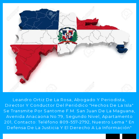
Leandro Ortiz De La Rosa, Abogado Y Periodista,
Director Y Conductor Del Periódico "Hechos De La Isla"
Se Transmite Por Santome F.M. San Juan De La Maguana,
Avenida Anacaona No.79, Segundo Nivel, Apartamento
201, Contacto: Teléfono 809-557-2792, Nuestro Lema " En
Defensa De La Justicia Y El Derecho A La Información"