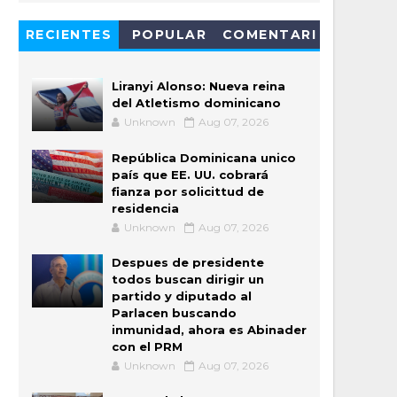
RECIENTES
POPULAR
COMENTARI
OS
Liranyi Alonso: Nueva reina
del Atletismo dominicano
Unknown
Aug 07, 2026
República Dominicana unico
país que EE. UU. cobrará
fianza por solicittud de
residencia
Unknown
Aug 07, 2026
Despues de presidente
todos buscan dirigir un
partido y diputado al
Parlacen buscando
inmunidad, ahora es Abinader
con el PRM
Unknown
Aug 07, 2026