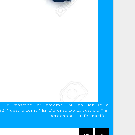
a" Se Transmite Por Santome F.M. San Juan De La
, Nuestro Lema " En Defensa De La Justicia Y El
Derecho A La Información"