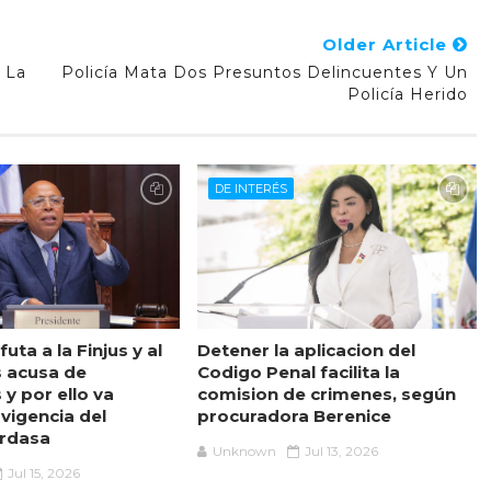
Older Article
 La
Policía Mata Dos Presuntos Delincuentes Y Un
Policía Herido
DE INTERÉS
uta a la Finjus y al
Detener la aplicacion del
s acusa de
Codigo Penal facilita la
y por ello va
comision de crimenes, según
vigencia del
procuradora Berenice
rdasa
Unknown
Jul 13, 2026
Jul 15, 2026