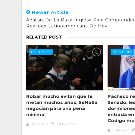
Newer Article
Análisis De La Raza Inglesa Para Comprender
Realidad Latinoamericana De Hoy
RELATED POST
DE INTERÉS
DE INTERÉS
Robar mucho evitan que te
Pacheco ref
metan muchos años, SeNaSa
Senado, le
negocian para una pena
dormilones 
minima
entrada en 
Código mo
Unknown
Jul 15, 2026
Unknown