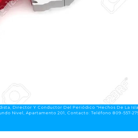
ista, Director Y Conductor Del Periódico "Hechos De La Isl
do Nivel, Apartamento 201, Contacto: Teléfono 809-557-2792