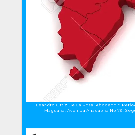
Leandro Ortiz De La Rosa, Abogado Y Period
Maguana, Avenida Anacaona No.79, Segun