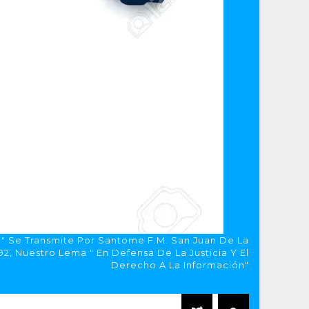
a" Se Transmite Por Santome F.M. San Juan De La
, Nuestro Lema " En Defensa De La Justicia Y El
Derecho A La Información"