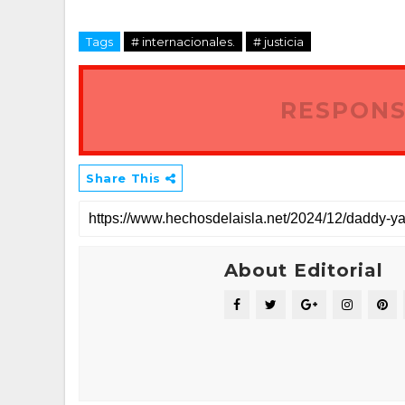
Tags
# internacionales.
# justicia
RESPONS
Share This
About Editorial