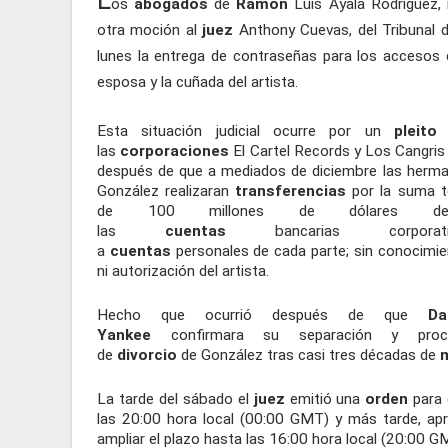
L
os
abogados
de
Ramón
Luis Ayala Rodríguez,
otra moción al
juez
Anthony Cuevas, del Tribunal 
lunes la entrega de contraseñas para los accesos c
esposa y la cuñada del artista.
Esta situación judicial ocurre por un
pleito
las
corporaciones
El Cartel Records y Los Cangris 
después de que a mediados de diciembre las herm
González realizaran
transferencias
por la suma t
de 100 millones de dólares de
las
cuentas
bancarias corporati
a
cuentas
personales de cada parte; sin conocimie
ni autorización del artista.
Hecho que ocurrió después de que
Da
Yankee
confirmara su separación y proc
de
divorcio
de González tras casi tres décadas de
La tarde del sábado el
juez
emitió una
orden
para 
las 20:00 hora local (00:00 GMT) y más tarde, ap
ampliar el plazo hasta las 16:00 hora local (20:00 