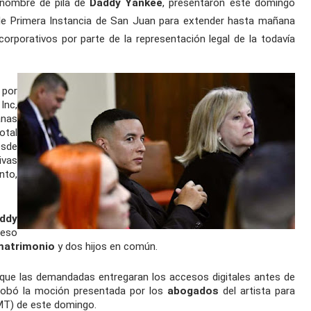
 nombre de pila de
Daddy Yankee
, presentaron este domingo
de Primera Instancia de San Juan para extender hasta mañana
orporativos por parte de la representación legal de la todavía
por
Inc,
anas
otal
sde
vas
nto,
ddy
eso
matrimonio
y dos hijos en común.
que las demandadas entregaran los accesos digitales antes de
robó la moción presentada por los
abogados
del artista para
GMT) de este domingo.