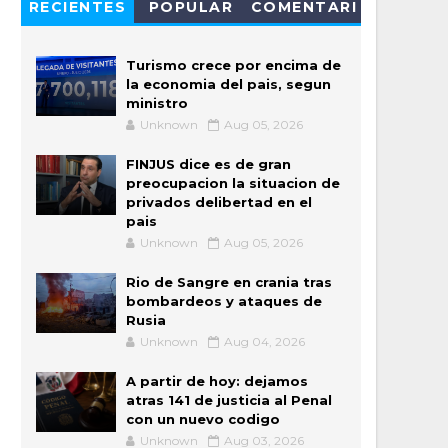
RECIENTES
POPULAR
COMENTARI
OS
Turismo crece por encima de
la economia del pais, segun
ministro
Unknown
Aug 05, 2026
FINJUS dice es de gran
preocupacion la situacion de
privados delibertad en el
pais
Unknown
Aug 05, 2026
Rio de Sangre en crania tras
bombardeos y ataques de
Rusia
Unknown
Aug 04, 2026
A partir de hoy: dejamos
atras 141 de justicia al Penal
con un nuevo codigo
Unknown
Aug 03, 2026